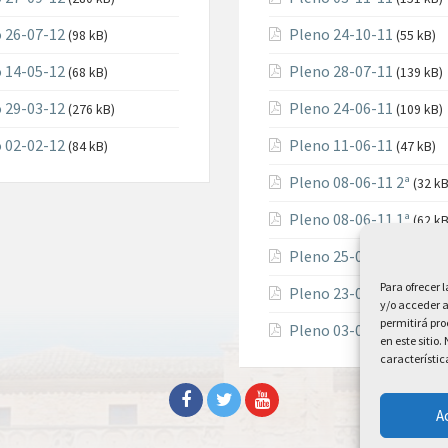
 26-07-12
Pleno 24-10-11
(98 kB)
(55 kB)
 14-05-12
Pleno 28-07-11
(68 kB)
(139 kB)
 29-03-12
Pleno 24-06-11
(276 kB)
(109 kB)
 02-02-12
Pleno 11-06-11
(84 kB)
(47 kB)
Pleno 08-06-11 2ª
(32 kB
Pleno 08-06-11 1ª
(62 kB
Pleno 25-04-11
(75 kB)
Para ofrecer 
Pleno 23-03-11
(248 kB)
y/o acceder a
permitirá pr
Pleno 03-02-11
(126 kB)
en este sitio
característic
A