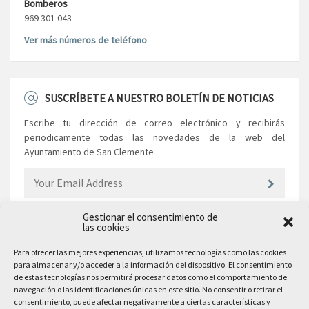
Bomberos
969 301 043
Ver más números de teléfono
SUSCRÍBETE A NUESTRO BOLETÍN DE NOTICIAS
Escribe tu dirección de correo electrónico y recibirás
periodicamente todas las novedades de la web del
Ayuntamiento de San Clemente
Gestionar el consentimiento de
las cookies
EL AYUNTAMIENTO
Para ofrecer las mejores experiencias, utilizamos tecnologías como las cookies
para almacenar y/o acceder a la información del dispositivo. El consentimiento
Plaza Mayor, 10
de estas tecnologías nos permitirá procesar datos como el comportamiento de
San Clemente, 16600, Cuenca
navegación o las identificaciones únicas en este sitio. No consentir o retirar el
consentimiento, puede afectar negativamente a ciertas características y