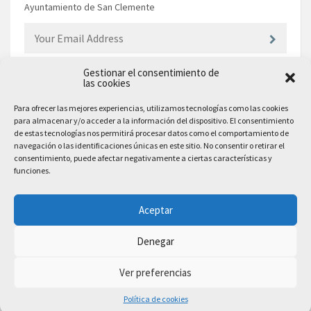
Ayuntamiento de San Clemente
Gestionar el consentimiento de
las cookies
EL AYUNTAMIENTO
Para ofrecer las mejores experiencias, utilizamos tecnologías como las cookies
para almacenar y/o acceder a la información del dispositivo. El consentimiento
Plaza Mayor, 10
de estas tecnologías nos permitirá procesar datos como el comportamiento de
San Clemente, 16600, Cuenca
navegación o las identificaciones únicas en este sitio. No consentir o retirar el
consentimiento, puede afectar negativamente a ciertas características y
Teléfono: 969 300 003
funciones.
Email: sanclemente@sanclemente.es
Email Comunicación y Publicidad:
Aceptar
comunicacion@sanclemente.es
Denegar
Ver preferencias
2023 © Ayuntamiento de San Clemente. Todos los derechos reservados
Política de cookies