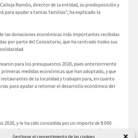
lleja Ramón, director de la entidad, su predisposición y
á para ayudar a tantas familias”, ha explicado la
a de las donaciones económicas más importantes recibidas
das por parte del Consistorio, que ha centrado todos sus
solidaridad.
 crearon para los presupuestos 2020, pues anteriormente
las primeras medidas económicas que han adoptado, y que
y restaurantes de la localidad y trabajan para, en cuanto
ias para ayudar a retomar el desarrollo económico del
o 2020, y le ha sido concedida por un importe de 8.000
 subvención con la que el Ayuntamiento adquirirá
Gestionar el consentimiento de las cookies
ael López de Haro” y “Nuestra Sra. Del Remedio”, y para el