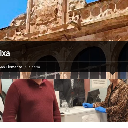
ixa
San Clemente
la caixa