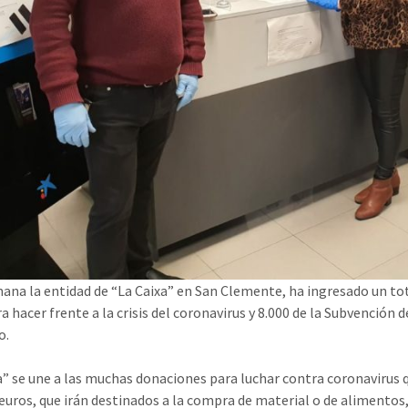
ana la entidad de “La Caixa” en San Clemente, ha ingresado un to
a hacer frente a la crisis del coronavirus y 8.000 de la Subvención d
o.
a” se une a las muchas donaciones para luchar contra coronavirus q
euros, que irán destinados a la compra de material o de alimentos, p