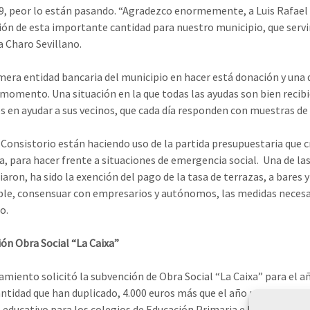
, peor lo están pasando. “Agradezco enormemente, a Luis Rafael Ca
ión de esta importante cantidad para nuestro municipio, que servir
a Charo Sevillano.
imera entidad bancaria del municipio en hacer está donación y un
 momento. Una situación en la que todas las ayudas son bien recibi
s en ayudar a sus vecinos, que cada día responden con muestras de 
 Consistorio están haciendo uso de la partida presupuestaria que
ía, para hacer frente a situaciones de emergencia social. Una de 
aron, ha sido la exención del pago de la tasa de terrazas, a bares 
ble, consensuar con empresarios y autónomos, las medidas necesar
o.
ón Obra Social “La Caixa”
amiento solicitó la subvención de Obra Social “La Caixa” para el añ
antidad que han duplicado, 4.000 euros más que el año pasado. Una
 educativo para los colegios de Educación Primaria e Infantil “Raf