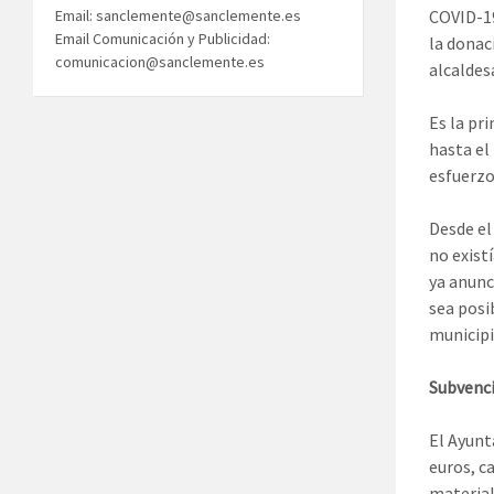
COVID-19
Email: sanclemente@sanclemente.es
Email Comunicación y Publicidad:
la donac
comunicacion@sanclemente.es
alcaldes
Es la pr
hasta el
esfuerzo
Desde el
no exist
ya anunci
sea posi
municipi
Subvenci
El Ayunt
euros, c
material