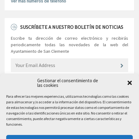
Ver más números de teléfono
SUSCRÍBETE A NUESTRO BOLETÍN DE NOTICIAS
Escribe tu dirección de correo electrónico y recibirás
periodicamente todas las novedades de la web del
Ayuntamiento de San Clemente
Gestionar el consentimiento de
las cookies
EL AYUNTAMIENTO
Para ofrecer las mejores experiencias, utilizamos tecnologías como las cookies
para almacenar y/o acceder a la información del dispositivo. El consentimiento
Plaza Mayor, 10
de estas tecnologías nos permitirá procesar datos como el comportamiento de
San Clemente, 16600, Cuenca
navegación o las identificaciones únicas en este sitio. No consentir o retirar el
consentimiento, puede afectar negativamente a ciertas características y
Teléfono: 969 300 003
funciones.
Email: sanclemente@sanclemente.es
Email Comunicación y Publicidad: