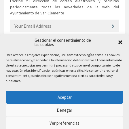
Escribe tu dirección de correo electrónico y recibirás
periodicamente todas las novedades de la web del
Ayuntamiento de San Clemente
Gestionar el consentimiento de
las cookies
EL AYUNTAMIENTO
Para ofrecer las mejores experiencias, utilizamos tecnologías como las cookies
para almacenar y/o acceder a la información del dispositivo. El consentimiento
Plaza Mayor, 10
de estas tecnologías nos permitirá procesar datos como el comportamiento de
San Clemente, 16600, Cuenca
navegación o las identificaciones únicas en este sitio. No consentir o retirar el
consentimiento, puede afectar negativamente a ciertas características y
Teléfono: 969 300 003
funciones.
Email: sanclemente@sanclemente.es
Email Comunicación y Publicidad:
Aceptar
comunicacion@sanclemente.es
Denegar
Ver preferencias
2023 © Ayuntamiento de San Clemente. Todos los derechos reservados