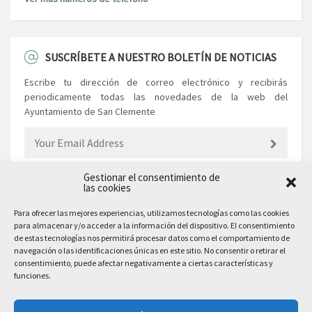
SUSCRÍBETE A NUESTRO BOLETÍN DE NOTICIAS
Escribe tu dirección de correo electrónico y recibirás
periodicamente todas las novedades de la web del
Ayuntamiento de San Clemente
Gestionar el consentimiento de
las cookies
EL AYUNTAMIENTO
Para ofrecer las mejores experiencias, utilizamos tecnologías como las cookies
para almacenar y/o acceder a la información del dispositivo. El consentimiento
Plaza Mayor, 10
de estas tecnologías nos permitirá procesar datos como el comportamiento de
San Clemente, 16600, Cuenca
navegación o las identificaciones únicas en este sitio. No consentir o retirar el
consentimiento, puede afectar negativamente a ciertas características y
Teléfono: 969 300 003
funciones.
Email: sanclemente@sanclemente.es
Email Comunicación y Publicidad: