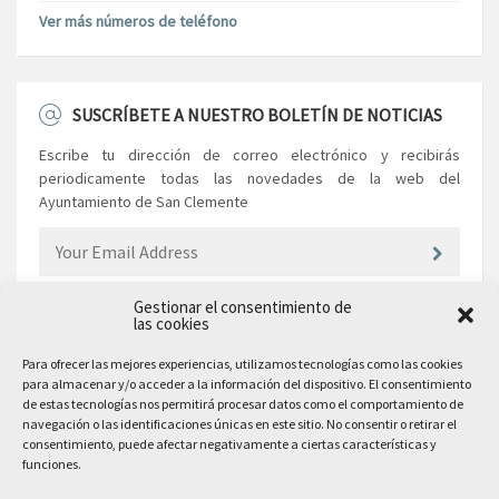
Ver más números de teléfono
SUSCRÍBETE A NUESTRO BOLETÍN DE NOTICIAS
Escribe tu dirección de correo electrónico y recibirás
periodicamente todas las novedades de la web del
Ayuntamiento de San Clemente
Gestionar el consentimiento de
las cookies
EL AYUNTAMIENTO
Para ofrecer las mejores experiencias, utilizamos tecnologías como las cookies
para almacenar y/o acceder a la información del dispositivo. El consentimiento
Plaza Mayor, 10
de estas tecnologías nos permitirá procesar datos como el comportamiento de
San Clemente, 16600, Cuenca
navegación o las identificaciones únicas en este sitio. No consentir o retirar el
consentimiento, puede afectar negativamente a ciertas características y
Teléfono: 969 300 003
funciones.
Email: sanclemente@sanclemente.es