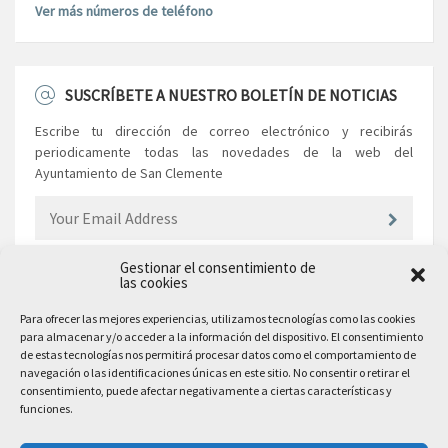
Ver más números de teléfono
SUSCRÍBETE A NUESTRO BOLETÍN DE NOTICIAS
Escribe tu dirección de correo electrónico y recibirás
periodicamente todas las novedades de la web del
Ayuntamiento de San Clemente
Gestionar el consentimiento de
las cookies
EL AYUNTAMIENTO
Para ofrecer las mejores experiencias, utilizamos tecnologías como las cookies
para almacenar y/o acceder a la información del dispositivo. El consentimiento
Plaza Mayor, 10
de estas tecnologías nos permitirá procesar datos como el comportamiento de
San Clemente, 16600, Cuenca
navegación o las identificaciones únicas en este sitio. No consentir o retirar el
consentimiento, puede afectar negativamente a ciertas características y
Teléfono: 969 300 003
funciones.
Email: sanclemente@sanclemente.es
Email Comunicación y Publicidad: