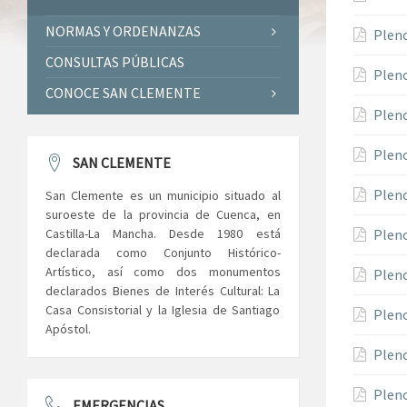
NORMAS Y ORDENANZAS
Pleno
CONSULTAS PÚBLICAS
Pleno
CONOCE SAN CLEMENTE
Pleno
Pleno
SAN CLEMENTE
Pleno
San Clemente es un municipio situado al
suroeste de la provincia de Cuenca, en
Castilla-La Mancha. Desde 1980 está
Pleno
declarada como Conjunto Histórico-
Artístico, así como dos monumentos
Pleno
declarados Bienes de Interés Cultural: La
Casa Consistorial y la Iglesia de Santiago
Pleno
Apóstol.
Pleno
Pleno
EMERGENCIAS