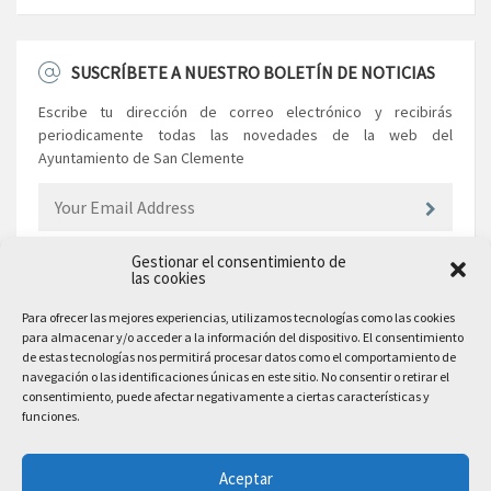
SUSCRÍBETE A NUESTRO BOLETÍN DE NOTICIAS
Escribe tu dirección de correo electrónico y recibirás
periodicamente todas las novedades de la web del
Ayuntamiento de San Clemente
Gestionar el consentimiento de
las cookies
EL AYUNTAMIENTO
Para ofrecer las mejores experiencias, utilizamos tecnologías como las cookies
para almacenar y/o acceder a la información del dispositivo. El consentimiento
Plaza Mayor, 10
de estas tecnologías nos permitirá procesar datos como el comportamiento de
San Clemente, 16600, Cuenca
navegación o las identificaciones únicas en este sitio. No consentir o retirar el
consentimiento, puede afectar negativamente a ciertas características y
Teléfono: 969 300 003
funciones.
Email: sanclemente@sanclemente.es
Email Comunicación y Publicidad:
Aceptar
comunicacion@sanclemente.es