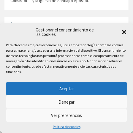
Consistorial y la Iglesia de Santiago Apóstol.
EMERGENCIAS
Gestionar el consentimiento de
las cookies
Policía Local
969 301 043
Para ofrecer las mejores experiencias, utilizamos tecnologías como las cookies
para almacenar y/o acceder a la información del dispositivo. El consentimiento
Guardia Civil
de estas tecnologías nos permitirá procesar datos como el comportamiento de
969 300 010
navegación o las identificaciones únicas en este sitio. No consentir o retirar el
consentimiento, puede afectar negativamente a ciertas características y
Protección Civil
funciones.
969 307 071
Bomberos
969 301 043
Aceptar
Ver más números de teléfono
Denegar
Ver preferencias
SUSCRÍBETE A NUESTRO BOLETÍN DE NOTICIAS
Política de cookies