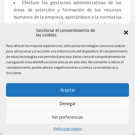
Efectuar las gestiones administrativas de las
áreas de selección y formación de los recursos
humanos de la empresa, ajustándose a la normativa
vigente y a la política empresarial, bajo la
Gestionar el consentimiento de
supervisión del responsable superior del
las cookies
departamento.
Para ofrecer las mejores experiencias, utilizamos tecnologías como las cookies
Prestar apoyo administrativo en el área de
para almacenar y/o acceder a la información del dispositivo. El consentimiento
gestión laboral de la empresa ajustándose a la
de estas tecnologías nos permitirá procesar datos como el comportamiento de
navegación o las identificaciones únicas en este sitio. No consentir o retirar el
normativa vigente y bajo la supervisión del
consentimiento, puede afectar negativamente a ciertas características y
responsable superior del departamento.
funciones.
Realizar las gestiones administrativas de la
actividad comercial registrando la documentación
Aceptar
soporte correspondiente a determinadas
obligaciones fiscales derivadas.
Denegar
Desempeñar las actividades de atención al
Ver preferencias
cliente/usuario en el ámbito administrativo y
comercial asegurando los niveles de calidad
Política de cookies
establecidos y relacionados con la imagen de la