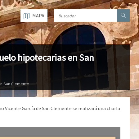
MAPA
uelo hipotecarias en San
 en San Clemente
cio Vicente García de San Clemente se realizará una charla