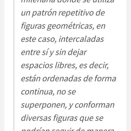
un
patró
n
repetitivo
de
figuras
geométricas
, e
n
este caso, intercaladas
entre
sí y sin dejar
espacios libres, es decir,
está
n
ordenadas
de forma
continua, no se
superp
onen, y conforman
diversas figuras que se
podrí
an
seguir de manera