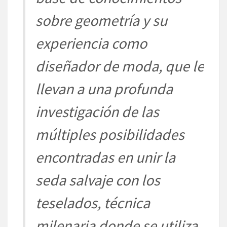
sobre
geometrí
a
y
su
experiencia como
diseñ
ador
de moda, que le
llevan a
una profunda
investigación
de las
mú
ltiples
posibilidades
encontradas en unir la
seda salvaje con los
teselados,
técnica
milenaria donde se utiliza