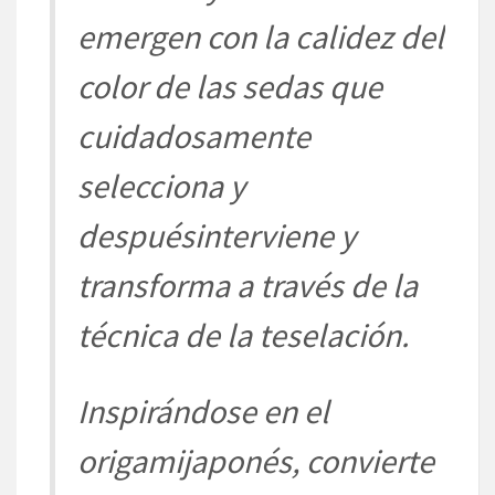
emergen con la
calidez del
color de las sedas
que
cuidadosamente
selecciona y
despué
s
interviene
y
transforma a
través
de la
técnica
de la
teselación
.
Inspirándose
en el
origamijaponé
s
, convierte