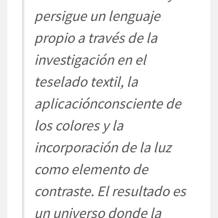
persigue un le
n
gu
aje
propio a
través
de la
investigación
en el
teselado textil, la
aplicació
n
consciente
de
los colores y la
incorporació
n
de la luz
como
elemento de
contraste. El
resultado es
un universo donde
la