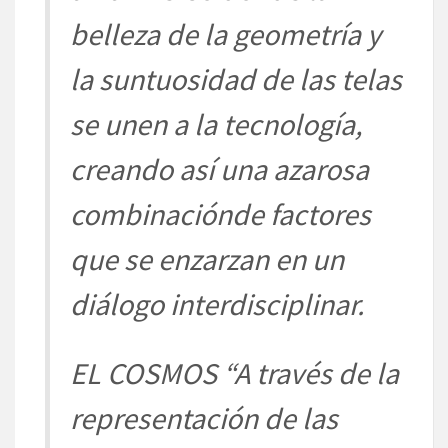
belleza de la
geometría
y
la suntuosidad de las telas
se
unen a la
tecnología
,
creando
asi
́ una azarosa
combinació
n
de
factores
que se enzarzan en un
diálogo
interdisciplinar.
EL COSMOS
“A través de la
representa
ción de las