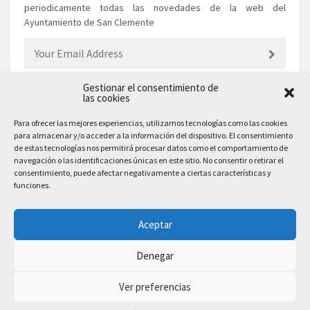
periodicamente todas las novedades de la web del
Ayuntamiento de San Clemente
Gestionar el consentimiento de
las cookies
EL AYUNTAMIENTO
Para ofrecer las mejores experiencias, utilizamos tecnologías como las cookies
para almacenar y/o acceder a la información del dispositivo. El consentimiento
Plaza Mayor, 10
de estas tecnologías nos permitirá procesar datos como el comportamiento de
San Clemente, 16600, Cuenca
navegación o las identificaciones únicas en este sitio. No consentir o retirar el
consentimiento, puede afectar negativamente a ciertas características y
Teléfono: 969 300 003
funciones.
Email: sanclemente@sanclemente.es
Email Comunicación y Publicidad:
Aceptar
comunicacion@sanclemente.es
Denegar
Ver preferencias
2023 © Ayuntamiento de San Clemente. Todos los derechos reservados