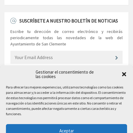
SUSCRÍBETE A NUESTRO BOLETÍN DE NOTICIAS
Escribe tu dirección de correo electrónico y recibirás
periodicamente todas las novedades de la web del
Ayuntamiento de San Clemente
Gestionar el consentimiento de
las cookies
EL AYUNTAMIENTO
Para ofrecer las mejores experiencias, utilizamos tecnologías como las cookies
para almacenar y/o acceder a la información del dispositivo. El consentimiento
Plaza Mayor, 10
de estas tecnologías nos permitirá procesar datos como el comportamiento de
San Clemente, 16600, Cuenca
navegación o las identificaciones únicas en este sitio. No consentir o retirar el
consentimiento, puede afectar negativamente a ciertas características y
Teléfono: 969 300 003
funciones.
Email: sanclemente@sanclemente.es
Email Comunicación y Publicidad:
Aceptar
comunicacion@sanclemente.es