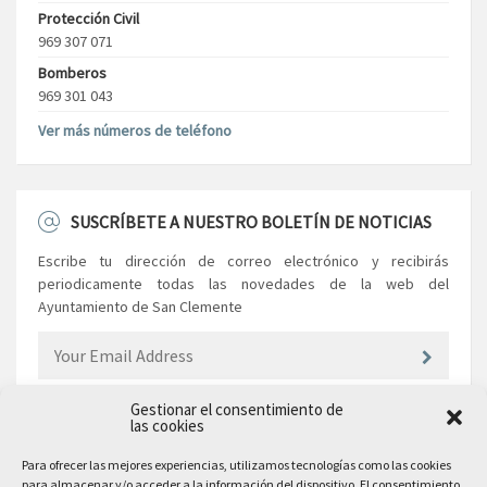
Protección Civil
969 307 071
Bomberos
969 301 043
Ver más números de teléfono
SUSCRÍBETE A NUESTRO BOLETÍN DE NOTICIAS
Escribe tu dirección de correo electrónico y recibirás
periodicamente todas las novedades de la web del
Ayuntamiento de San Clemente
Gestionar el consentimiento de
las cookies
EL AYUNTAMIENTO
Para ofrecer las mejores experiencias, utilizamos tecnologías como las cookies
para almacenar y/o acceder a la información del dispositivo. El consentimiento