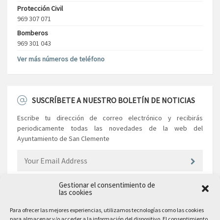
Protección Civil
969 307 071
Bomberos
969 301 043
Ver más números de teléfono
SUSCRÍBETE A NUESTRO BOLETÍN DE NOTICIAS
Escribe tu dirección de correo electrónico y recibirás
periodicamente todas las novedades de la web del
Ayuntamiento de San Clemente
Gestionar el consentimiento de
las cookies
EL AYUNTAMIENTO
Para ofrecer las mejores experiencias, utilizamos tecnologías como las cookies
para almacenar y/o acceder a la información del dispositivo. El consentimiento