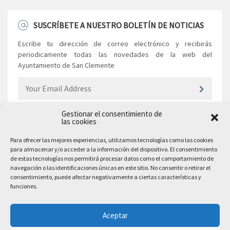
SUSCRÍBETE A NUESTRO BOLETÍN DE NOTICIAS
Escribe tu dirección de correo electrónico y recibirás
periodicamente todas las novedades de la web del
Ayuntamiento de San Clemente
Gestionar el consentimiento de
las cookies
EL AYUNTAMIENTO
Para ofrecer las mejores experiencias, utilizamos tecnologías como las cookies
para almacenar y/o acceder a la información del dispositivo. El consentimiento
Plaza Mayor, 10
de estas tecnologías nos permitirá procesar datos como el comportamiento de
San Clemente, 16600, Cuenca
navegación o las identificaciones únicas en este sitio. No consentir o retirar el
consentimiento, puede afectar negativamente a ciertas características y
Teléfono: 969 300 003
funciones.
Email: sanclemente@sanclemente.es
Email Comunicación y Publicidad:
Aceptar
comunicacion@sanclemente.es