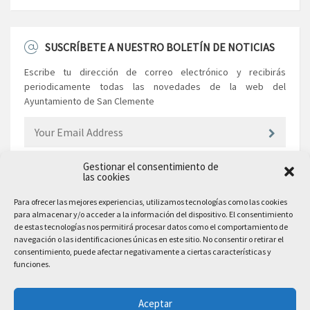
SUSCRÍBETE A NUESTRO BOLETÍN DE NOTICIAS
Escribe tu dirección de correo electrónico y recibirás
periodicamente todas las novedades de la web del
Ayuntamiento de San Clemente
Gestionar el consentimiento de
las cookies
EL AYUNTAMIENTO
Para ofrecer las mejores experiencias, utilizamos tecnologías como las cookies
para almacenar y/o acceder a la información del dispositivo. El consentimiento
Plaza Mayor, 10
de estas tecnologías nos permitirá procesar datos como el comportamiento de
San Clemente, 16600, Cuenca
navegación o las identificaciones únicas en este sitio. No consentir o retirar el
consentimiento, puede afectar negativamente a ciertas características y
Teléfono: 969 300 003
funciones.
Email: sanclemente@sanclemente.es
Email Comunicación y Publicidad:
Aceptar
comunicacion@sanclemente.es