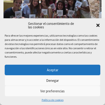
Gestionar el consentimiento de
las cookies
Un folleto turístico interactivo para
Para ofrecer las mejores experiencias, utilizamos tecnologías como las cookies
niños ‘Explorador@’ elaborado por
para almacenar y/o acceder a la información del dispositivo. El consentimiento
de estas tecnologías nos permitirá procesar datos como el comportamiento de
alumnos de la ESO, será la carta de
navegación o las identificaciones únicas en este sitio. No consentir o retirar el
presentación de San Clemente en
consentimiento, puede afectar negativamente a ciertas características y
funciones.
FITUR 2019
Aceptar
El folleto turístico ‘Explorador@’ diseñado para
niños por los alumnos de 3º de la ESO del Colegio
Denegar
Nuestra Señora del Remedio, representará a San
Clemente en FITUR 2019
Ver preferencias
Como cada enero, San Clemente acude a la Feria
Política de cookies