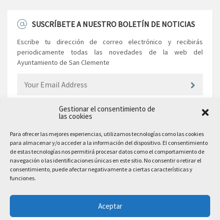
SUSCRÍBETE A NUESTRO BOLETÍN DE NOTICIAS
Escribe tu dirección de correo electrónico y recibirás
periodicamente todas las novedades de la web del
Ayuntamiento de San Clemente
Gestionar el consentimiento de
las cookies
EL AYUNTAMIENTO
Para ofrecer las mejores experiencias, utilizamos tecnologías como las cookies
para almacenar y/o acceder a la información del dispositivo. El consentimiento
Plaza Mayor, 10
de estas tecnologías nos permitirá procesar datos como el comportamiento de
San Clemente, 16600, Cuenca
navegación o las identificaciones únicas en este sitio. No consentir o retirar el
consentimiento, puede afectar negativamente a ciertas características y
Teléfono: 969 300 003
funciones.
Email: sanclemente@sanclemente.es
Email Comunicación y Publicidad:
Aceptar
comunicacion@sanclemente.es