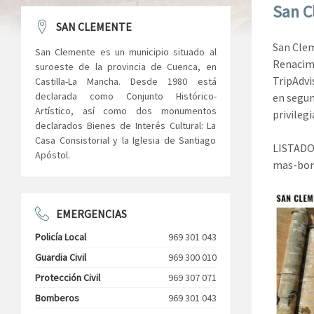
San C
SAN CLEMENTE
San Clem
San Clemente es un municipio situado al
Renacimi
suroeste de la provincia de Cuenca, en
TripAdvi
Castilla-La Mancha. Desde 1980 está
declarada como Conjunto Histórico-
en segun
Artístico, así como dos monumentos
privileg
declarados Bienes de Interés Cultural: La
Casa Consistorial y la Iglesia de Santiago
LISTADO
Apóstol.
mas-bon
EMERGENCIAS
Policía Local
969 301 043
Guardia Civil
969 300 010
Protección Civil
969 307 071
Bomberos
969 301 043