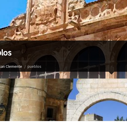
los
San Clemente
pueblos