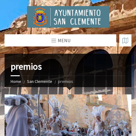
MENU
premios
Home
San Clemente
premios