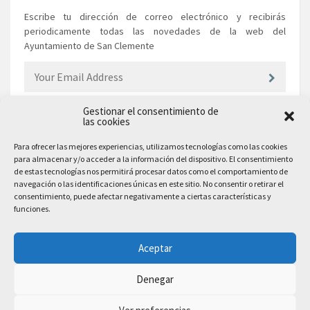
Escribe tu dirección de correo electrónico y recibirás
periodicamente todas las novedades de la web del
Ayuntamiento de San Clemente
Gestionar el consentimiento de
las cookies
EL AYUNTAMIENTO
Para ofrecer las mejores experiencias, utilizamos tecnologías como las cookies
para almacenar y/o acceder a la información del dispositivo. El consentimiento
Plaza Mayor, 10
de estas tecnologías nos permitirá procesar datos como el comportamiento de
San Clemente, 16600, Cuenca
navegación o las identificaciones únicas en este sitio. No consentir o retirar el
consentimiento, puede afectar negativamente a ciertas características y
Teléfono: 969 300 003
funciones.
Email: sanclemente@sanclemente.es
Email Comunicación y Publicidad:
Aceptar
comunicacion@sanclemente.es
Denegar