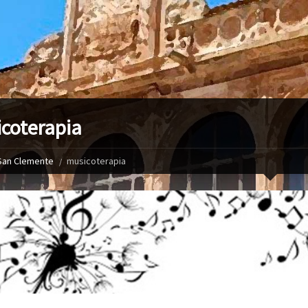
coterapia
San Clemente
musicoterapia