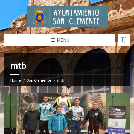
MENU
mtb
Home
San Clemente
mtb