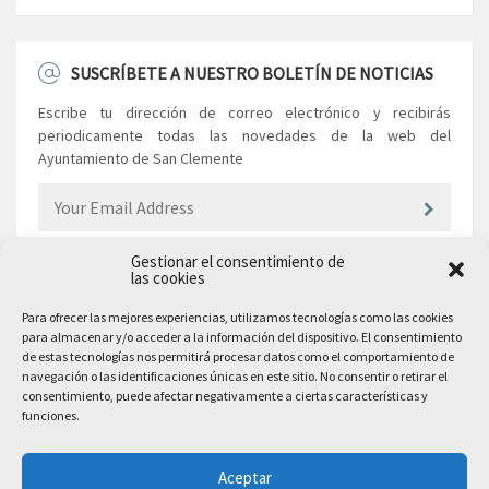
SUSCRÍBETE A NUESTRO BOLETÍN DE NOTICIAS
Escribe tu dirección de correo electrónico y recibirás
periodicamente todas las novedades de la web del
Ayuntamiento de San Clemente
Gestionar el consentimiento de
las cookies
EL AYUNTAMIENTO
Para ofrecer las mejores experiencias, utilizamos tecnologías como las cookies
para almacenar y/o acceder a la información del dispositivo. El consentimiento
Plaza Mayor, 10
de estas tecnologías nos permitirá procesar datos como el comportamiento de
San Clemente, 16600, Cuenca
navegación o las identificaciones únicas en este sitio. No consentir o retirar el
consentimiento, puede afectar negativamente a ciertas características y
Teléfono: 969 300 003
funciones.
Email: sanclemente@sanclemente.es
Email Comunicación y Publicidad:
Aceptar
comunicacion@sanclemente.es