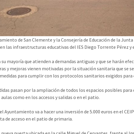
amiento de San Clemente y la Consejería de Educación de la Junta 
en las infraestructuras educativas del IES Diego Torrente Pérez y 
 su mayoría que atienden a demandas antiguas y que se harán efect
ras y mejoras vienen motivadas por la situación sanitaria que se se 
medidas para cumplir con los protocolos sanitarios exigidos para es
idas pasan por la ampliación de todos los espacios posibles para c
 aulas como en los accesos y salidas o en el patio.
 el Ayuntamiento va a hacer una inversión de 5.000 euros en el CE
ta de acceso en el patio de primaria.
 nueva puerta ubicada en la calle Miguel de Cervantes, frente al In