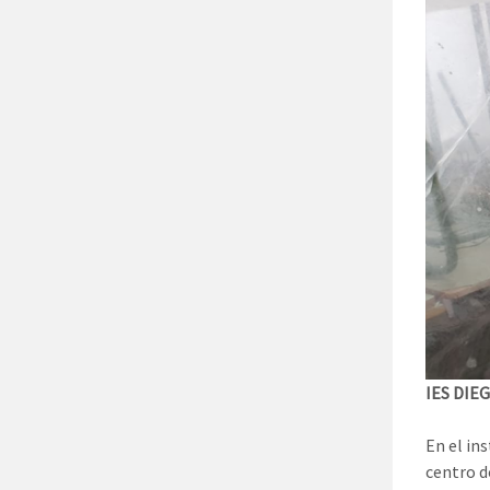
IES DIE
En el in
centro d