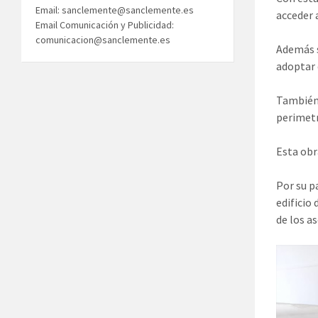
Email: sanclemente@sanclemente.es
acceder 
Email Comunicación y Publicidad:
comunicacion@sanclemente.es
Además s
adoptar 
También 
perimetr
Esta obr
Por su p
edificio
de los a