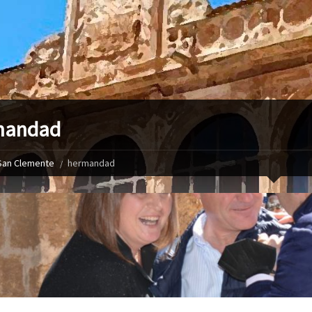
mandad
San Clemente
hermandad