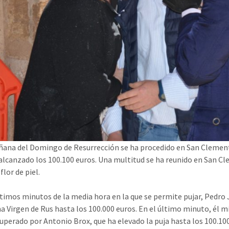
ana del Domingo de Resurrección se ha procedido en San Clemente 
alcanzado los 100.100 euros. Una multitud se ha reunido en San Cle
 flor de piel.
ltimos minutos de la media hora en la que se permite pujar, Pedro J
a Virgen de Rus hasta los 100.000 euros. En el último minuto, él mi
superado por Antonio Brox, que ha elevado la puja hasta los 100.100