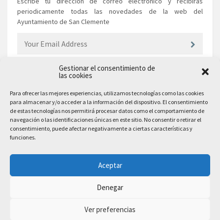
Escribe tu dirección de correo electrónico y recibirás
periodicamente todas las novedades de la web del
Ayuntamiento de San Clemente
Gestionar el consentimiento de
las cookies
EL AYUNTAMIENTO
Para ofrecer las mejores experiencias, utilizamos tecnologías como las cookies
para almacenar y/o acceder a la información del dispositivo. El consentimiento
Plaza Mayor, 10
de estas tecnologías nos permitirá procesar datos como el comportamiento de
San Clemente, 16600, Cuenca
navegación o las identificaciones únicas en este sitio. No consentir o retirar el
consentimiento, puede afectar negativamente a ciertas características y
Teléfono: 969 300 003
funciones.
Email: sanclemente@sanclemente.es
Email Comunicación y Publicidad:
Aceptar
comunicacion@sanclemente.es
Denegar
Ver preferencias
2023 © Ayuntamiento de San Clemente. Todos los derechos reservados