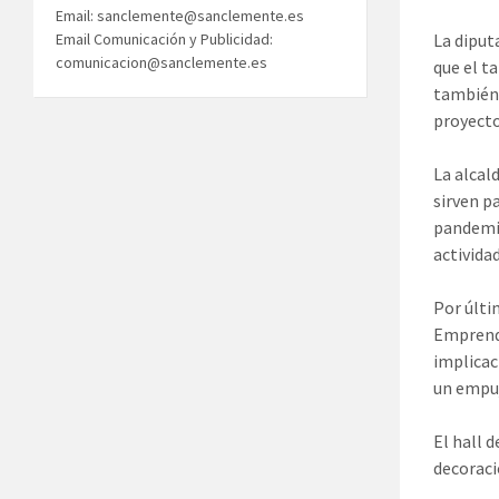
Email: sanclemente@sanclemente.es
La diput
Email Comunicación y Publicidad:
comunicacion@sanclemente.es
que el t
también 
proyecto
La alcal
sirven p
pandemia
actividad
Por últi
Emprende
implicac
un empuj
El hall 
decoraci