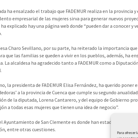
ada ha ensalzado el trabajo que FADEMUR realiza en la provincia y
alento empresarial de las mujeres sirva para generar nuevos proyect
ha explicado hay una página web donde “pueden dar a conocer y ve
.
desa Charo Sevillano, por su parte, ha reiterado la importancia que
ara que las familias se queden a vivir en los pueblos, además, ha e
. La alcaldesa ha agradecido tanto a FADEMUR como a Diputación q
.
mo, la presidenta de FADEMUR Elisa Fernández, ha querido poner en 
doras’ a la provincia de Cuenca que cumple su segundo anualidad, a
ión de la diputada, Lorena Cantarero, y del equipo de Gobierno pr
ón a todas esas mujeres que tienen una idea de negocio”.
del Ayuntamiento de San Clemente es donde han estado vendiendo t
ón, entre otras cuestiones.
Para ofrecer 