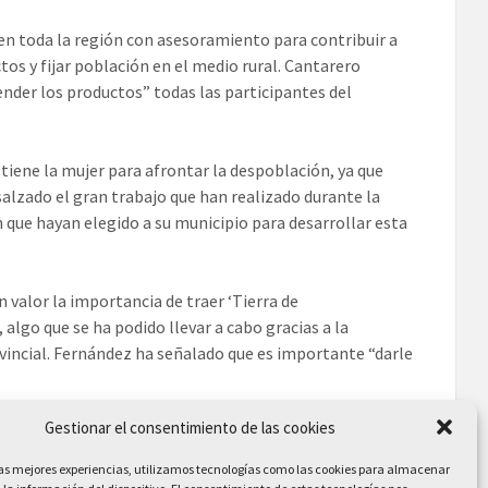
 en toda la región con asesoramiento para contribuir a
os y fijar población en el medio rural. Cantarero
nder los productos” todas las participantes del
 tiene la mujer para afrontar la despoblación, ya que
nsalzado el gran trabajo que han realizado durante la
ue hayan elegido a su municipio para desarrollar esta
valor la importancia de traer ‘Tierra de
lgo que se ha podido llevar a cabo gracias a la
ovincial. Fernández ha señalado que es importante “darle
Gestionar el consentimiento de las cookies
odas estas mujeres sus productos de artesanía, textil o
las mejores experiencias, utilizamos tecnologías como las cookies para almacenar