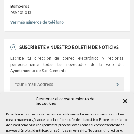
Bomberos
969 301 043
Ver más números de teléfono
SUSCRÍBETE A NUESTRO BOLETÍN DE NOTICIAS
Escribe tu dirección de correo electrónico y recibirás
periodicamente todas las novedades de la web del
Ayuntamiento de San Clemente
Gestionar el consentimiento de
las cookies
EL AYUNTAMIENTO
Para ofrecer las mejores experiencias, utilizamos tecnologías como las cookies
para almacenar y/o acceder a la información del dispositivo. El consentimiento
Plaza Mayor, 10
de estas tecnologías nos permitirá procesar datos como el comportamiento de
San Clemente, 16600, Cuenca
navegación o las identificaciones únicas en este sitio. No consentir o retirar el