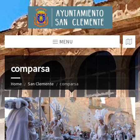
MENU
comparsa
Home
San Clemente
comparsa