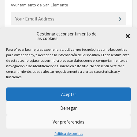
Ayuntamiento de San Clemente
Gestionar el consentimiento de
las cookies
EL AYUNTAMIENTO
Para ofrecer las mejores experiencias, utilizamos tecnologías como las cookies
para almacenar y/o acceder a la información del dispositivo. El consentimiento
Plaza Mayor, 10
de estas tecnologías nos permitirá procesar datos como el comportamiento de
San Clemente, 16600, Cuenca
navegación o las identificaciones únicas en este sitio. No consentir o retirar el
consentimiento, puede afectar negativamente a ciertas características y
Teléfono: 969 300 003
funciones.
Email: sanclemente@sanclemente.es
Email Comunicación y Publicidad:
Aceptar
comunicacion@sanclemente.es
Denegar
Ver preferencias
2023 © Ayuntamiento de San Clemente. Todos los derechos reservados
Política de cookies