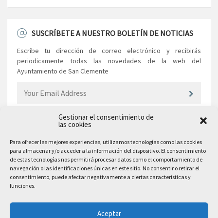
SUSCRÍBETE A NUESTRO BOLETÍN DE NOTICIAS
Escribe tu dirección de correo electrónico y recibirás
periodicamente todas las novedades de la web del
Ayuntamiento de San Clemente
Gestionar el consentimiento de
las cookies
EL AYUNTAMIENTO
Para ofrecer las mejores experiencias, utilizamos tecnologías como las cookies
para almacenar y/o acceder a la información del dispositivo. El consentimiento
Plaza Mayor, 10
de estas tecnologías nos permitirá procesar datos como el comportamiento de
San Clemente, 16600, Cuenca
navegación o las identificaciones únicas en este sitio. No consentir o retirar el
consentimiento, puede afectar negativamente a ciertas características y
Teléfono: 969 300 003
funciones.
Email: sanclemente@sanclemente.es
Email Comunicación y Publicidad:
Aceptar
comunicacion@sanclemente.es