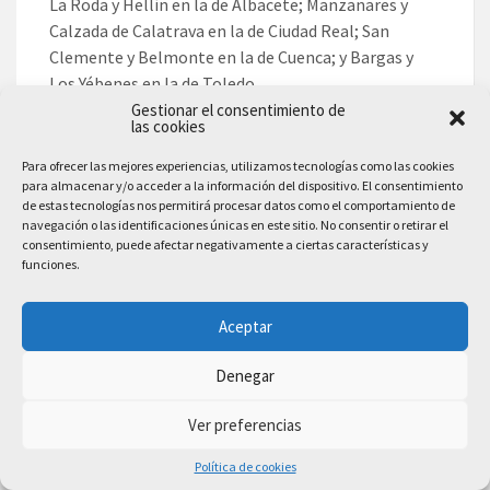
La Roda y Hellín en la de Albacete; Manzanares y
Calzada de Calatrava en la de Ciudad Real; San
Clemente y Belmonte en la de Cuenca; y Bargas y
Los Yébenes en la de Toledo.
Gestionar el consentimiento de
las cookies
Las fotografías han sido realizadas por David
Blázquez. Todas ellas se exhiben en 21 paneles de
Para ofrecer las mejores experiencias, utilizamos tecnologías como las cookies
1,42 metros de lado y cuentan con información
para almacenar y/o acceder a la información del dispositivo. El consentimiento
de estas tecnologías nos permitirá procesar datos como el comportamiento de
adicional, que puede consultarse a través de un
navegación o las identificaciones únicas en este sitio. No consentir o retirar el
código QR y en la que se muestran plazas,
consentimiento, puede afectar negativamente a ciertas características y
ayuntamientos, castillos, murallas, palacios,
funciones.
retablos, entre otros patrimonios.
Aceptar
La muestra está estructurada en siete categorías,
‘Plazas y ayuntamientos’, ‘Castillos y murallas’,
Denegar
‘Claustros y patios’, ‘Palacios’, ‘Puentes’, ‘Retablos’ y
un último apartado dedicado a ‘Sitios Singulares’.
Ver preferencias
Todas las categorías cuentan con cinco fotografías,
Política de cookies
exceptuando la última que contiene diez