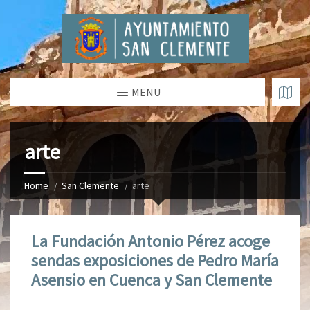
MENU
arte
Home
San Clemente
arte
La Fundación Antonio Pérez acoge
sendas exposiciones de Pedro María
Asensio en Cuenca y San Clemente