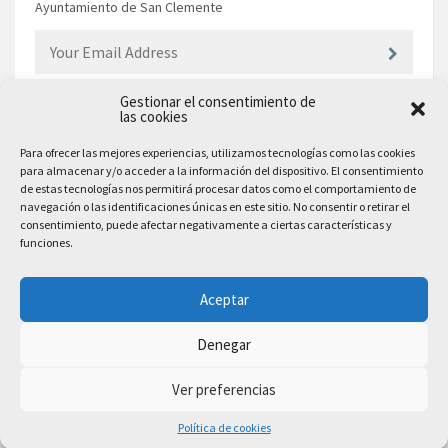
Ayuntamiento de San Clemente
Gestionar el consentimiento de
las cookies
EL AYUNTAMIENTO
Para ofrecer las mejores experiencias, utilizamos tecnologías como las cookies
para almacenar y/o acceder a la información del dispositivo. El consentimiento
Plaza Mayor, 10
de estas tecnologías nos permitirá procesar datos como el comportamiento de
San Clemente, 16600, Cuenca
navegación o las identificaciones únicas en este sitio. No consentir o retirar el
consentimiento, puede afectar negativamente a ciertas características y
Teléfono: 969 300 003
funciones.
Email: sanclemente@sanclemente.es
Email Comunicación y Publicidad:
Aceptar
comunicacion@sanclemente.es
Denegar
Ver preferencias
2023 © Ayuntamiento de San Clemente. Todos los derechos reservados
Política de cookies