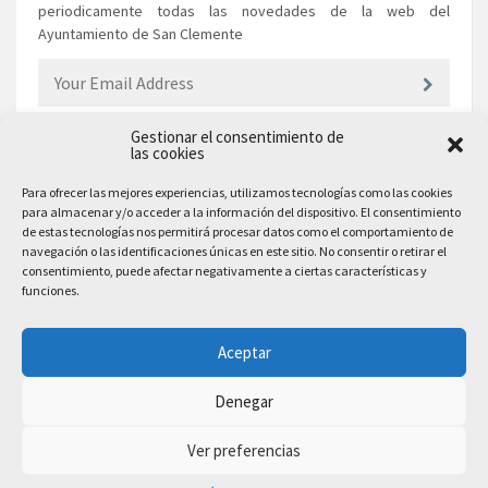
periodicamente todas las novedades de la web del
Ayuntamiento de San Clemente
Gestionar el consentimiento de
las cookies
EL AYUNTAMIENTO
Para ofrecer las mejores experiencias, utilizamos tecnologías como las cookies
para almacenar y/o acceder a la información del dispositivo. El consentimiento
Plaza Mayor, 10
de estas tecnologías nos permitirá procesar datos como el comportamiento de
San Clemente, 16600, Cuenca
navegación o las identificaciones únicas en este sitio. No consentir o retirar el
consentimiento, puede afectar negativamente a ciertas características y
Teléfono: 969 300 003
funciones.
Email: sanclemente@sanclemente.es
Email Comunicación y Publicidad:
Aceptar
comunicacion@sanclemente.es
Denegar
Ver preferencias
2023 © Ayuntamiento de San Clemente. Todos los derechos reservados