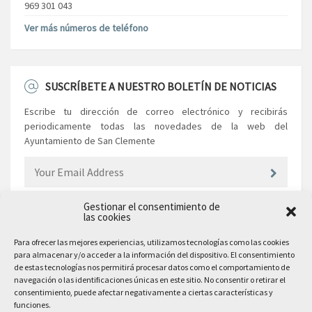
969 301 043
Ver más números de teléfono
SUSCRÍBETE A NUESTRO BOLETÍN DE NOTICIAS
Escribe tu dirección de correo electrónico y recibirás
periodicamente todas las novedades de la web del
Ayuntamiento de San Clemente
Gestionar el consentimiento de
las cookies
EL AYUNTAMIENTO
Para ofrecer las mejores experiencias, utilizamos tecnologías como las cookies
para almacenar y/o acceder a la información del dispositivo. El consentimiento
Plaza Mayor, 10
de estas tecnologías nos permitirá procesar datos como el comportamiento de
San Clemente, 16600, Cuenca
navegación o las identificaciones únicas en este sitio. No consentir o retirar el
consentimiento, puede afectar negativamente a ciertas características y
Teléfono: 969 300 003
funciones.