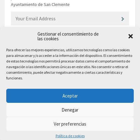
Ayuntamiento de San Clemente
Gestionar el consentimiento de
las cookies
EL AYUNTAMIENTO
Para ofrecer las mejores experiencias, utilizamos tecnologías como las cookies
para almacenar y/o acceder a la información del dispositivo. El consentimiento
Plaza Mayor, 10
de estas tecnologías nos permitirá procesar datos como el comportamiento de
San Clemente, 16600, Cuenca
navegación o las identificaciones únicas en este sitio. No consentir o retirar el
consentimiento, puede afectar negativamente a ciertas características y
Teléfono: 969 300 003
funciones.
Email: sanclemente@sanclemente.es
Email Comunicación y Publicidad:
Aceptar
comunicacion@sanclemente.es
Denegar
Ver preferencias
2023 © Ayuntamiento de San Clemente. Todos los derechos reservados
Política de cookies