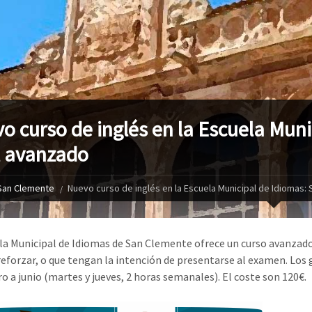
o curso de inglés en la Escuela Mun
l avanzado
San Clemente
Nuevo curso de inglés en la Escuela Municipal de Idiomas:
la Municipal de Idiomas de San Clemente ofrece un curso avanzado 
reforzar, o que tengan la intención de presentarse al examen. Los g
ro a junio (martes y jueves, 2 horas semanales). El coste son 120€.