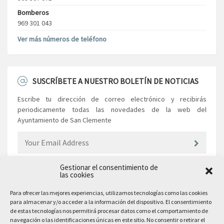
Bomberos
969 301 043
Ver más números de teléfono
SUSCRÍBETE A NUESTRO BOLETÍN DE NOTICIAS
Escribe tu dirección de correo electrónico y recibirás
periodicamente todas las novedades de la web del
Ayuntamiento de San Clemente
Gestionar el consentimiento de
las cookies
EL AYUNTAMIENTO
Para ofrecer las mejores experiencias, utilizamos tecnologías como las cookies
para almacenar y/o acceder a la información del dispositivo. El consentimiento
Plaza Mayor, 10
de estas tecnologías nos permitirá procesar datos como el comportamiento de
San Clemente, 16600, Cuenca
navegación o las identificaciones únicas en este sitio. No consentir o retirar el