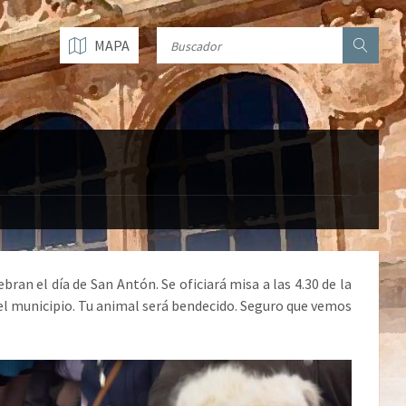
MAPA
ran el día de San Antón. Se oficiará misa a las 4.30 de la
del municipio. Tu animal será bendecido. Seguro que vemos