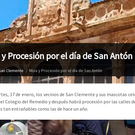
 y Procesión por el día de San Antón
San Clemente
Misa y Procesión por el día de San Antón
tes, 17 de enero, los vecinos de San Clemente y sus mascotas celeb
 el Colegio del Remedio y después habrá procesión por las calles 
 tan entrañables como las de hace un año.