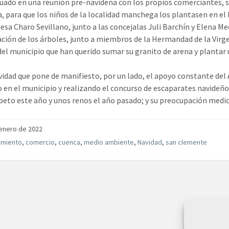
ado en una reunión pre-navideña con los propios comerciantes, s
, para que los niños de la localidad manchega los plantasen en el 
desa Charo Sevillano, junto a las concejalas Juli Barchín y Elena 
ación de los árboles, junto a miembros de la Hermandad de la Virgen 
del municipio que han querido sumar su granito de arena y plantar 
vidad que pone de manifiesto, por un lado, el apoyo constante del
en el municipio y realizando el concurso de escaparates navideños
beto este año y unos renos el año pasado; y su preocupación medi
enero de 2022
amiento
,
comercio
,
cuenca
,
medio ambiente
,
Navidad
,
san clemente