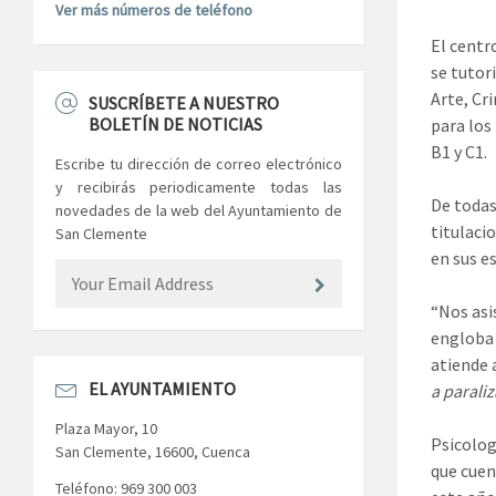
Ver más números de teléfono
El centr
se tutor
Arte, Cr
SUSCRÍBETE A NUESTRO
BOLETÍN DE NOTICIAS
para los
B1 y C1.
Escribe tu dirección de correo electrónico
y recibirás periodicamente todas las
De todas
novedades de la web del Ayuntamiento de
titulaci
San Clemente
en sus e
“Nos asi
engloba 
atiende 
EL AYUNTAMIENTO
a parali
Plaza Mayor, 10
Psicolog
San Clemente, 16600, Cuenca
que cuen
Teléfono: 969 300 003