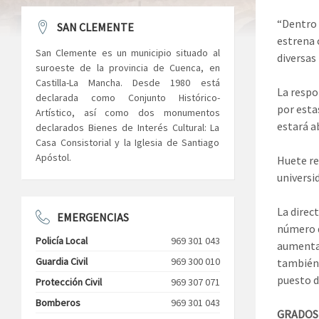
“Dentro 
SAN CLEMENTE
estrena 
San Clemente es un municipio situado al
diversas
suroeste de la provincia de Cuenca, en
Castilla-La Mancha. Desde 1980 está
La respo
declarada como Conjunto Histórico-
por esta
Artístico, así como dos monumentos
estará a
declarados Bienes de Interés Cultural: La
Casa Consistorial y la Iglesia de Santiago
Apóstol.
Huete re
universi
La direc
EMERGENCIAS
número d
Policía Local
969 301 043
aumentar
Guardia Civil
969 300 010
también 
puesto d
Protección Civil
969 307 071
Bomberos
969 301 043
GRADOS