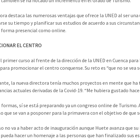
 también se ha notado un incremento en el Grado de Turismo.
tora destaca las numerosas ventajas que ofrece la UNED al ser una
rse su tiempo y planificar sus estudios de acuerdo a sus circunstan
 forma presencial como online.
IONAR EL CENTRO
el primer curso al frente de la dirección de la UNED en Cuenca para
 para promocionar el centro conquense. Su reto es “que no se vea s
nte, la nueva directora tenía muchos proyectos en mente que h
ancias actuales derivadas de la Covid-19. “Me hubiera gustado hacer
 formas, sí se está preparando ya un congreso online de Turismo.
so que se van a posponer para la primavera con el objetivo de que 
so no va a haber acto de inauguración aunque Huete avanza que su
e pueda hacer un homenaje a las personas que han finalizado sus es