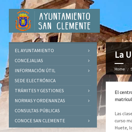
EL AYUNTAMIENTO
La U
CONCEJALIAS
Home
INFORMACIÓN ÚTIL
SEDE ELECTRÓNICA
TRÁMITES Y GESTIONES
El centr
matricul
NORMAS Y ORDENANZAS
CONSULTAS PÚBLICAS
Las clas
CONOCE SAN CLEMENTE
curso ma
Huete, l