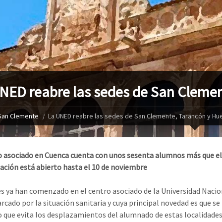
NED reabre las sedes de San Clemen
San Clemente
La UNED reabre las sedes de San Clemente, Tarancón y Hu
o asociado en Cuenca cuenta con unos sesenta alumnos más que el 
ación está abierto hasta el 10 de noviembre
es ya han comenzado en el centro asociado de la Universidad Nacio
rcado por la situación sanitaria y cuya principal novedad es que s
o que evita los desplazamientos del alumnado de estas localidades 