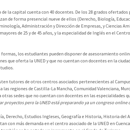
o de la capital cuenta con 40 docentes. De los 28 grados ofertados 
izan de forma presencial nueve de ellos (Derecho, Biología, Educaci
iminología, Administración y Dirección de Empresas, y Ciencias Amb
 mayores de 25 y de 45 años, y la especialidad de Inglés en el Centr
 formas, los estudiantes pueden disponer de asesoramiento online 
ones que oferta la UNED y que no cuentan con docentes en la ciud
studios.
sten tutores de otros centros asociados pertenecientes al Campus 
a las regiones de Castilla-La Mancha, Comunidad Valenciana, Murci
a otras sedes que no cuentan con docentes en las especialidades qu
zar proyectos pero la UNED está preparando ya un congreso online 
ía, Derecho, Estudios Ingleses, Geografía e Historia, Historia del
tan con más demanda en el centro asociado de la UNED en Cuenca,