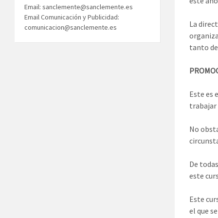
este año
Email: sanclemente@sanclemente.es
Email Comunicación y Publicidad:
La direc
comunicacion@sanclemente.es
organiza
tanto de
PROMOC
Este es 
trabajar
No obsta
circunst
De todas
este cur
Este cur
el que s