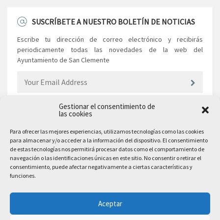
SUSCRÍBETE A NUESTRO BOLETÍN DE NOTICIAS
Escribe tu dirección de correo electrónico y recibirás
periodicamente todas las novedades de la web del
Ayuntamiento de San Clemente
Gestionar el consentimiento de
las cookies
EL AYUNTAMIENTO
Para ofrecer las mejores experiencias, utilizamos tecnologías como las cookies
para almacenar y/o acceder a la información del dispositivo. El consentimiento
Plaza Mayor, 10
de estas tecnologías nos permitirá procesar datos como el comportamiento de
San Clemente, 16600, Cuenca
navegación o las identificaciones únicas en este sitio. No consentir o retirar el
consentimiento, puede afectar negativamente a ciertas características y
Teléfono: 969 300 003
funciones.
Email: sanclemente@sanclemente.es
Email Comunicación y Publicidad:
Aceptar
comunicacion@sanclemente.es