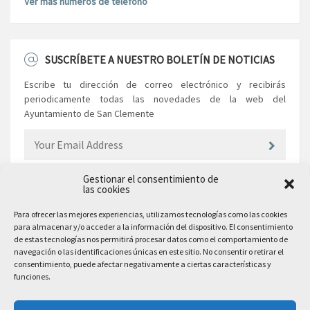
Ver más números de teléfono
SUSCRÍBETE A NUESTRO BOLETÍN DE NOTICIAS
Escribe tu dirección de correo electrónico y recibirás
periodicamente todas las novedades de la web del
Ayuntamiento de San Clemente
Gestionar el consentimiento de
las cookies
EL AYUNTAMIENTO
Para ofrecer las mejores experiencias, utilizamos tecnologías como las cookies
para almacenar y/o acceder a la información del dispositivo. El consentimiento
Plaza Mayor, 10
de estas tecnologías nos permitirá procesar datos como el comportamiento de
San Clemente, 16600, Cuenca
navegación o las identificaciones únicas en este sitio. No consentir o retirar el
consentimiento, puede afectar negativamente a ciertas características y
Teléfono: 969 300 003
funciones.
Email: sanclemente@sanclemente.es
Email Comunicación y Publicidad: