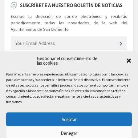
SUSCRÍBETE A NUESTRO BOLETÍN DE NOTICIAS
Escribe tu dirección de correo electrónico y recibirás
periodicamente todas las novedades de la web del
Ayuntamiento de San Clemente
Gestionar el consentimiento de
las cookies
EL AYUNTAMIENTO
Para ofrecer las mejores experiencias, utilizamos tecnologías como las cookies
para almacenar y/o acceder a la información del dispositivo. El consentimiento
Plaza Mayor, 10
de estas tecnologías nos permitirá procesar datos como el comportamiento de
San Clemente, 16600, Cuenca
navegación o las identificaciones únicas en este sitio. No consentir o retirar el
consentimiento, puede afectar negativamente a ciertas características y
Teléfono: 969 300 003
funciones.
Email: sanclemente@sanclemente.es
Email Comunicación y Publicidad:
Aceptar
comunicacion@sanclemente.es
Denegar