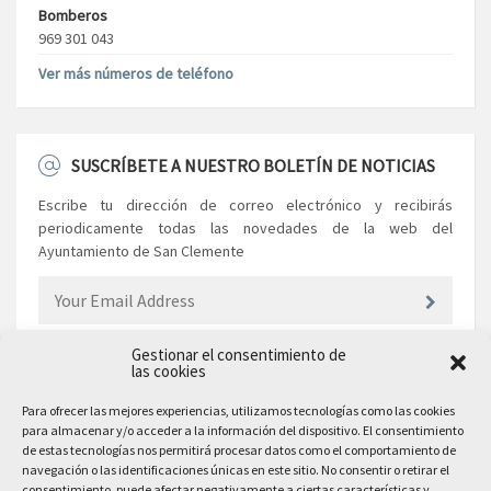
Bomberos
969 301 043
Ver más números de teléfono
SUSCRÍBETE A NUESTRO BOLETÍN DE NOTICIAS
Escribe tu dirección de correo electrónico y recibirás
periodicamente todas las novedades de la web del
Ayuntamiento de San Clemente
Gestionar el consentimiento de
las cookies
EL AYUNTAMIENTO
Para ofrecer las mejores experiencias, utilizamos tecnologías como las cookies
para almacenar y/o acceder a la información del dispositivo. El consentimiento
Plaza Mayor, 10
de estas tecnologías nos permitirá procesar datos como el comportamiento de
San Clemente, 16600, Cuenca
navegación o las identificaciones únicas en este sitio. No consentir o retirar el
consentimiento, puede afectar negativamente a ciertas características y