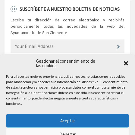
SUSCRÍBETE A NUESTRO BOLETÍN DE NOTICIAS
Escribe tu dirección de correo electrónico y recibirás
periodicamente todas las novedades de la web del
Ayuntamiento de San Clemente
Gestionar el consentimiento de
las cookies
EL AYUNTAMIENTO
Para ofrecer las mejores experiencias, utilizamos tecnologías como las cookies
para almacenar y/o acceder a la información del dispositivo. El consentimiento
Plaza Mayor, 10
de estas tecnologías nos permitirá procesar datos como el comportamiento de
San Clemente, 16600, Cuenca
navegación o las identificaciones únicas en este sitio. No consentir o retirar el
consentimiento, puede afectar negativamente a ciertas características y
Teléfono: 969 300 003
funciones.
Email: sanclemente@sanclemente.es
Email Comunicación y Publicidad:
Aceptar
comunicacion@sanclemente.es
Denegar